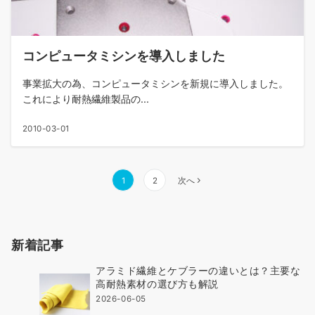
コンピュータミシンを導入しました
事業拡大の為、コンピュータミシンを新規に導入しました。
これにより耐熱繊維製品の...
2010-03-01
投
1
2
次へ
稿
の
ペ
新着記事
ー
ジ
アラミド繊維とケブラーの違いとは？主要な
送
高耐熱素材の選び方も解説
り
2026-06-05